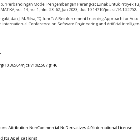
groho, “Perbandingan Model Pengembangan Perangkat Lunak Untuk Proyek Tu
KA, vol. 14, no. 1, hlm. 53–62, Jun 2023, doi: 10.14710/jmasif.14.1.52752.
H. Degaki, dan J. M. Silva, “Q-funcT: A Reinforcement Learning Approach for Aut
d Internation-al Conference on Software Engineering and Artificial Intelligenc
7
org/10.36564/njca.v10i2.587.g146
ns Attribution-NonCommercial-NoDerivatives 4.0 International License
.
 Its Applications)