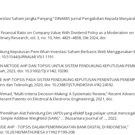
nvestasi Saham Jangka Panjang,” DINAMIS Jurnal Pengabdian Kepada Masyarak
t of Financial Ratio on Company Value With Dividend Policy as a Moderation on
linary Research, vol. 3, no. 10, hlm. 4825–4838, Okt 2024, doi:
ndukung Keputusan Pem-ilihan Investasi Saham Berbasis Web Menggunakan
: 10.51544/JURNALMI.V5I1.1191.
NGAN METODE AHP DAN TOPSIS UNTUK SISTEM PENDUKUNG KEPUTUSAN PEMI
h, 2023, doi: 10.31602/TJI.V14I2.10280.
“METODE AHP-TOPSIS PADA SISTEM PENDUKUNG KEPUTUSAN PENENTUAN PENEM
ns dan Teknologi), 2020, doi: 10.23887/JSTUNDIKSHA.V9I2.24592.
W. Ahmad, “Multi-criteria Decision Making: A Systematic Review,” Recent Advanc
Recent Patents on Electrical & Electronic Engineering), 2021, doi:
“Pemilihan Alat Pelindung Diri (APD) yang efektif bagi pelajar untuk menceg
ple Additive Weighted (SAW),” … (Nusantara Journal of …, 2022.
 METODE AHP - TOPSIS DALAM PEMERINGKATAN BANK DIGITAL DI INDONESIA,”
 doi: 10.26740/MATHUNESA.V11N2.P199-208.