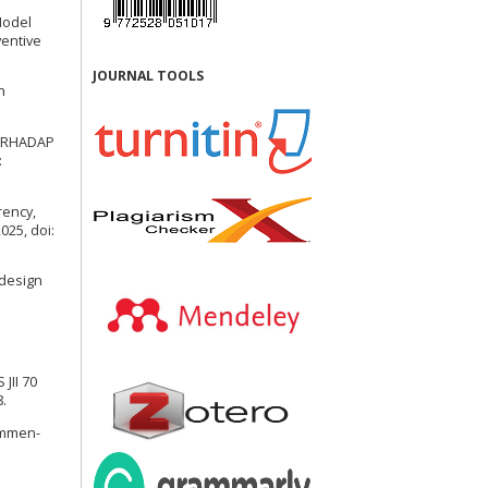
 Model
ventive
JOURNAL TOOLS
n
TERHADAP
:
rency,
025, doi:
 design
JII 70
.
commen-