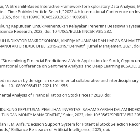
Jebadurai, “A Streamlit-Based Interactive Framework for Exploratory Data Analysis,
Real-Time PubMed Ar-ticle Search,” 2022 4th International Conference on In
, 2025, doi: 10.1109/ICIRCA65293.2025.11089587.
Pendukung Keputusan Untuk Menentukan Kelayakan Penerima Beasiswa Yayasa
cience Research, 2023, doi: 10.47065/BULLETINCSR.V3I5.282.
PENGARUH INDIKATOR MAKROEKONOMI, KINERJA KEUANGAN DAN HARGA SAHAM 
AKTUR IDX30 DI BEI 2015-2019,” Derivatif : Jurnal Manajemen, 2021, doi
, “Streamlining Fi-nancial Predictions: A Web Application for Stock, Cryptocur
ternational Conference on Sentiment Analysis and Deep Learning (ICSADL), 2
d research by de-sign: an experimental collaborative and interdisciplinary
, doi: 10.1080/09654313.2021.1911956.
ental Analysis of Financial Ratios on Stock Prices,” 2020, doi:
 PENDUKUNG KEPUTUSAN PEMILIHAN INVESTASI SAHAM SYARIAH DALAM INDEKS 
GAN MONEY MANAGEMENT,” Spirit, 2023, doi: 10.53567/SPIRIT.V15I2.308
h, dan T. M. Arifa, “Decision Support System for Potential Stock Selection Re
,” Brilliance Re-search of Artificial Intelligence, 2025, doi: