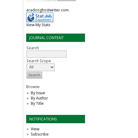
acadooghostwriter.com
View My Stats
JOURNAL CONTENT
Search
Search Scope
Browse
By Issue
By Author
By Title
NOTIFICATIONS
View
Subscribe