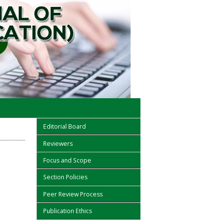
Editorial Board
Reviewers
Focus and Scope
Section Policies
Peer Review Process
Publication Ethics