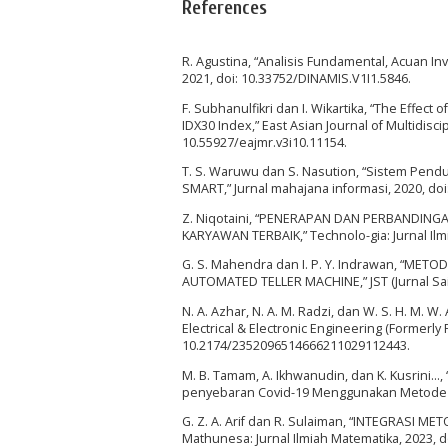
References
R. Agustina, “Analisis Fundamental, Acuan I
2021, doi: 10.33752/DINAMIS.V1I1.5846.
F. Subhanulfikri dan I. Wikartika, “The Effec
IDX30 Index,” East Asian Journal of Multidiscip
10.55927/eajmr.v3i10.11154.
T. S. Waruwu dan S. Nasution, “Sistem Pe
SMART,” Jurnal mahajana informasi, 2020, doi
Z. Niqotaini, “PENERAPAN DAN PERBANDI
KARYAWAN TERBAIK,” Technolo-gia: Jurnal Ilmia
G. S. Mahendra dan I. P. Y. Indrawan, 
AUTOMATED TELLER MACHINE,” JST (Jurnal Sai
N. A. Azhar, N. A. M. Radzi, dan W. S. H. M. 
Electrical & Electronic Engineering (Formerly 
10.2174/2352096514666211029112443.
M. B. Tamam, A. Ikhwanudin, dan K. Kusrini…, 
penyebaran Covid-19 Menggunakan Metode Sim
G. Z. A. Arif dan R. Sulaiman, “INTEGRASI
Mathunesa: Jurnal Ilmiah Matematika, 2023,