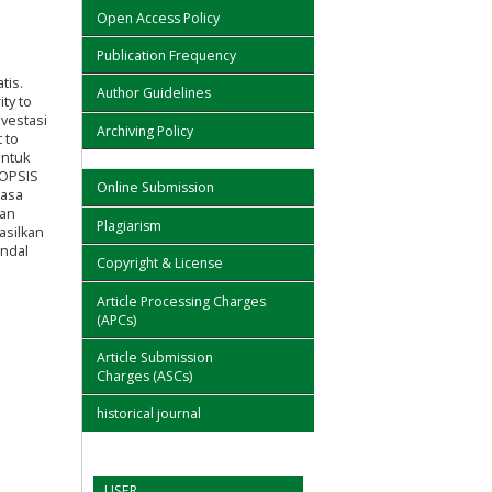
Open Access Policy
Publication Frequency
tis.
Author Guidelines
ty to
vestasi
Archiving Policy
 to
untuk
TOPSIS
Online Submission
hasa
ian
Plagiarism
asilkan
andal
Copyright & License
Article Processing Charges
(APCs)
Article Submission
Charges (ASCs)
historical journal
USER