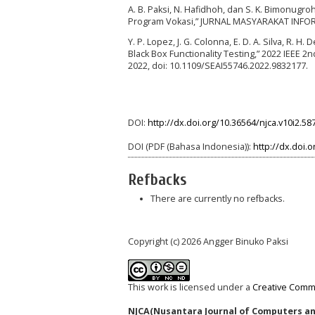
A. B. Paksi, N. Hafidhoh, dan S. K. Bimonu
Program Vokasi,” JURNAL MASYARAKAT INFORMATI
Y. P. Lopez, J. G. Colonna, E. D. A. Silva, R. 
Black Box Functionality Testing,” 2022 IEEE 2n
2022, doi: 10.1109/SEAI55746.2022.9832177.
DOI:
http://dx.doi.org/10.36564/njca.v10i2.58
DOI (PDF (Bahasa Indonesia)):
http://dx.doi.
Refbacks
There are currently no refbacks.
Copyright (c) 2026 Angger Binuko Paksi
This work is licensed under a
Creative Commo
NJCA(Nusantara Journal of Computers and