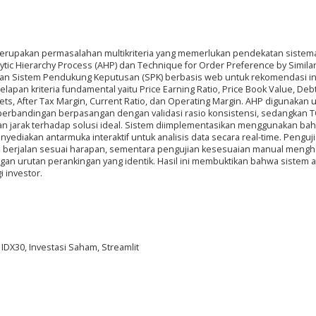
merupakan permasalahan multikriteria yang memerlukan pendekatan sistema
tic Hierarchy Process (AHP) dan Technique for Order Preference by Similari
an Sistem Pendukung Keputusan (SPK) berbasis web untuk rekomendasi in
pan kriteria fundamental yaitu Price Earning Ratio, Price Book Value, Debt
sets, After Tax Margin, Current Ratio, dan Operating Margin. AHP digunakan 
i perbandingan berpasangan dengan validasi rasio konsistensi, sedangkan 
an jarak terhadap solusi ideal. Sistem diimplementasikan menggunakan ba
ediakan antarmuka interaktif untuk analisis data secara real-time. Penguj
 berjalan sesuai harapan, sementara pengujian kesesuaian manual mengh
an urutan perankingan yang identik. Hasil ini membuktikan bahwa sistem 
i investor.
DX30, Investasi Saham, Streamlit