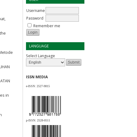
Username
Password
at,
Remember me
 the
LANGUAGE
 Metode
Select Language
LIHAN
ISSN MEDIA
PATAN
e-ISSN:
2527-9815
es in
ah
p-ISSN:
2528-0511