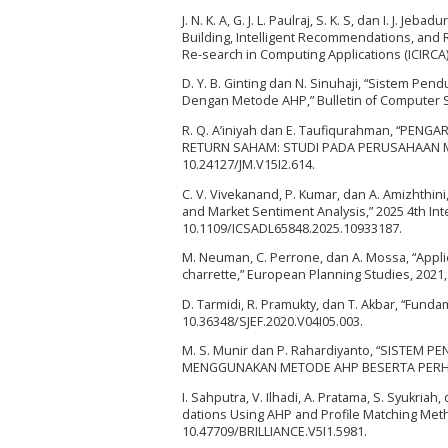
J. N. K. A, G. J. L. Paulraj, S. K. S, dan I. J. 
Building, Intelligent Recommendations, and 
Re-search in Computing Applications (ICIRCA)
D. Y. B. Ginting dan N. Sinuhaji, “Sistem 
Dengan Metode AHP,” Bulletin of Computer S
R. Q. A’iniyah dan E. Taufiqurahman, “
RETURN SAHAM: STUDI PADA PERUSAHAAN MANUF
10.24127/JM.V15I2.614.
C. V. Vivekanand, P. Kumar, dan A. Amizhthini
and Market Sentiment Analysis,” 2025 4th In
10.1109/ICSADL65848.2025.10933187.
M. Neuman, C. Perrone, dan A. Mossa, “Applie
charrette,” European Planning Studies, 2021
D. Tarmidi, R. Pramukty, dan T. Akbar, “Fundam
10.36348/SJEF.2020.V04I05.003.
M. S. Munir dan P. Rahardiyanto, “SISTEM
MENGGUNAKAN METODE AHP BESERTA PERHITUN
I. Sahputra, V. Ilhadi, A. Pratama, S. Syukria
dations Using AHP and Profile Matching Methods
10.47709/BRILLIANCE.V5I1.5981.