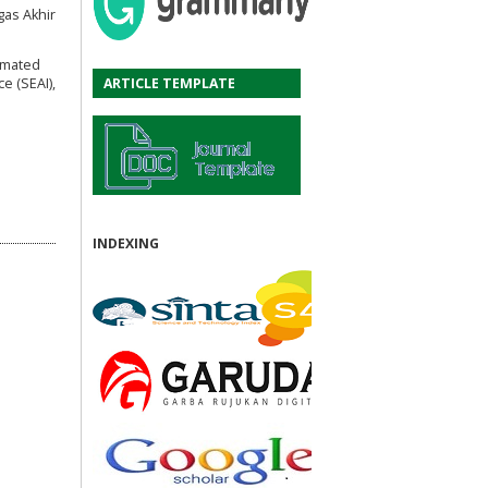
gas Akhir
o-mated
ARTICLE TEMPLATE
e (SEAI),
INDEXING