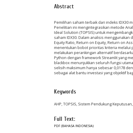
Abstract
Pemilihan saham terbaik dari indeks IDX30 
Penelitian ini mengintegrasikan metode Analy
Ideal Solution (TOPSIS) untuk mengembangk
saham IDX30. Dalam analisis menggunakan dela
Equity Ratio, Return on Equity, Return on As
menentukan bobot prioritas kriteria melalu
melakukan perankingan alternatif berdasark
Python dengan framework Streamlit yang meny
blackbox menunjukkan seluruh fungsi utama
selisih maksimum hanya sebesar 0,0178 deng
sebagai alat bantu investasi yang objektif bag
Keywords
AHP, TOPSIS, Sistem Pendukung Keputusan, I
Full Text:
PDF (BAHASA INDONESIA)